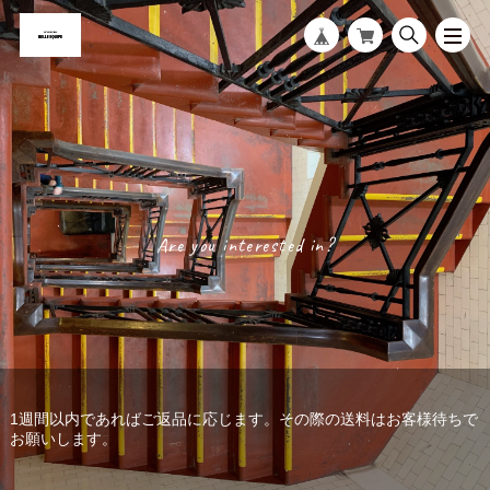
Are you interested in?
1週間以内であればご返品に応じます。その際の送料はお客様待ちで
販売価格は、表示価格が税込です。
お願いします。
合計金額¥10,000以上は送料無料です。