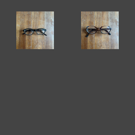
United Optical Company ヴィンテージメガネ 60's US [C2863]
オーストリア ヴィンテージメガネ 70's Austria [C2864]
¥12,100
¥12,100
MARATHON "Navigator Sterile Pilot" 腕時計 Canada [C2866]
ルーマニア軍 ミリタリーリュック(DEAD STOCK) 60's Romania [C2867]
¥36,300
¥15,400