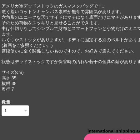
アメリカ軍デッドストックのガスマスクバッグです。
硬く荒いコットンキャンバス素材が無骨で雰囲気があります。
六角形のユニークな形でサイドにマチはなく底面だけにマチがありま
そのため荷物をスッキリと見せることができます。
中は仕切りなしでシンプルで財布とスマートフォンと小物だけのミニ
ます。
いくつかストックがありますが、ボディに固定する別のベルトがあり
(着画をご参照ください。)
普段使いに全く関係しないものですので、お好みで選んでください。
状態はデッドストックですが保管時の汚れや若干の金具の錆がありま
サイズ(cm)
高さ 35
横幅 38
奥行 7
数量
International shipping a