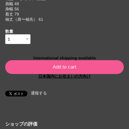
肩幅 48
身幅 56
着丈 79
袖丈（肩〜袖先） 61
数量
International shipping available
Add to cart
日本国内にお住まいの方向け
通報する
ショップの評価