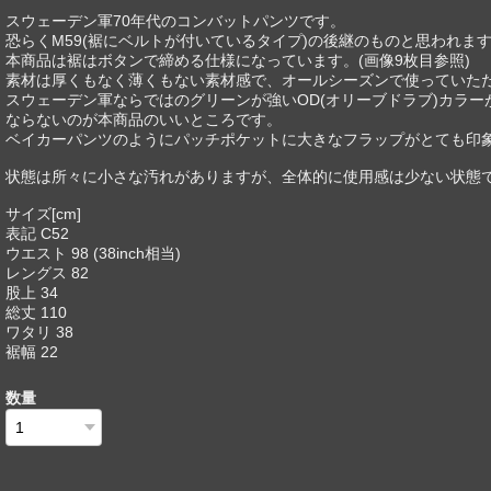
スウェーデン軍70年代のコンバットパンツです。
恐らくM59(裾にベルトが付いているタイプ)の後継のものと思われま
本商品は裾はボタンで締める仕様になっています。(画像9枚目参照)
素材は厚くもなく薄くもない素材感で、オールシーズンで使っていた
スウェーデン軍ならではのグリーンが強いOD(オリーブドラブ)カラ
ならないのが本商品のいいところです。
ベイカーパンツのようにパッチポケットに大きなフラップがとても印
状態は所々に小さな汚れがありますが、全体的に使用感は少ない状態
サイズ[cm]
表記 C52
ウエスト 98 (38inch相当)
レングス 82
股上 34
総丈 110
ワタリ 38
裾幅 22
数量