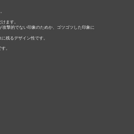
す。
だけます。
ーが攻撃的でない印象のためか、ゴツゴツした印象に
象に残るデザイン性です。
です。