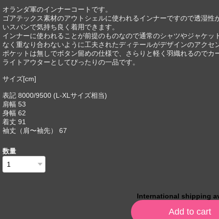
オランダ軍のインナーコートです。
ゴアテックス素材のアウトシェルに使われるインナーですので透湿性
いスパンで気持ち良く着用できます。
インナーに使われることが前提のものなので通常のシャツやジャケッ
なく重なり合わないように工夫されたディテールがデザインのアクセ
ポケットは無しでボタン留めの仕様で、さらりと軽く羽織れるのでカ
ライトアウターとしてぴったりの一品です。
サイズ[cm]
表記 8000/9500 (L-XLサイズ相当)
肩幅 53
身幅 62
着丈 91
袖丈（肩〜袖先） 67
数量
International shipping a
Add to cart