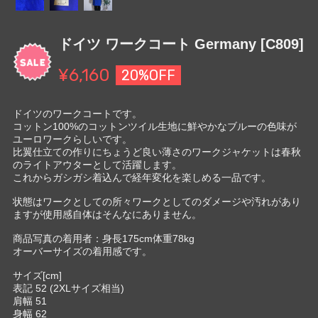
ドイツ ワークコート Germany [C809]
¥6,160
20%OFF
ドイツのワークコートです。
コットン100%のコットンツイル生地に鮮やかなブルーの色味が
ユーロワークらしいです。
比翼仕立ての作りにちょうど良い薄さのワークジャケットは春秋
のライトアウターとして活躍します。
これからガシガシ着込んで経年変化を楽しめる一品です。
状態はワークとしての所々ワークとしてのダメージや汚れがあり
ますが使用感自体はそんなにありません。
商品写真の着用者：身長175cm体重78kg
オーバーサイズの着用感です。
サイズ[cm]
表記 52 (2XLサイズ相当)
肩幅 51
身幅 62