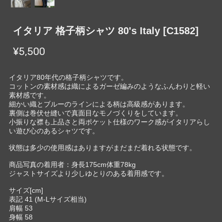
イタリア 格子柄シャツ 80's Italy [C1582]
¥5,500
イタリア80年代の格子柄シャツです。
コットンの素材感は織によるガーゼ編みのようなふんわりと軽い
素材感です。
細かい織とブルーのラインによる柄は高級感があります。
裏側は巻伏せ縫いで真面目なモノづくりをしています。
小振りな襟も上品さと両ポケット仕様のワーク感がイタリアらし
い遊び心のあるシャツです。
状態は多少の使用感はありますがまだまだ着れる状態です。
商品写真の着用者：身長175cm体重78kg
ジャストサイズより少しゆとりのある着用感です。
サイズ[cm]
表記 41 (M-Lサイズ相当)
肩幅 53
身幅 58