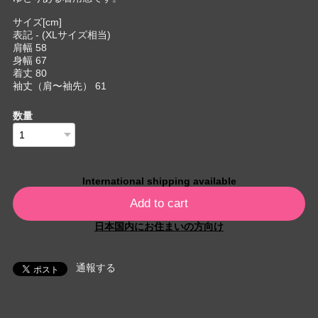
サイズ[cm]
表記 - (XLサイズ相当)
肩幅 58
身幅 67
着丈 80
袖丈（肩〜袖先） 61
数量
International shipping available
Add to cart
日本国内にお住まいの方向け
通報する