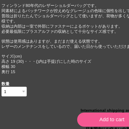
フィンランド80年代のレザーショルダーバッグです。
同素材によるパッチワークが控えめなグレージュの色味に個性を出し
普段は折りたたんでショルダーバッグとして使いますが、荷物が多くな
様です。
収納は内部は一室で外部にファスナーによるポケットがあります。
必要最低限にプラスアルファの収納として十分なサイズ感です。
状態は使用感はありますが、まだまだ使える状態です。
レザーのメンテナンスをしているので、届いた日から使っていただけ
サイズ(cm)
高さ 19 (30)・・・()内は手提げにした時のサイズ
横幅 30
奥行 15
数量
International shipping a
Add to cart