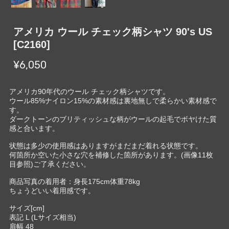
アメリカ ウール チェック柄シャツ 90's US
[C2160]
¥6,050
アメリカ90年代のウール チェック柄シャツです。
ウール85%ナイロン15%の素材感は裏地無しで柔らかい素材感で
す。
ダークトーンのブリティッシュな柄がウールの起毛でボヤけた質
感と合います。
状態は多少の使用感はありますがまだまだ着れる状態です。
何箇所か空いた小さな穴を補修した箇所があります。(画像11枚
目参照)ご了承ください。
商品写真の着用者：身長175cm体重78kg
ちょうどいい着用感です。
サイズ[cm]
表記 L (Lサイズ相当)
肩幅 48