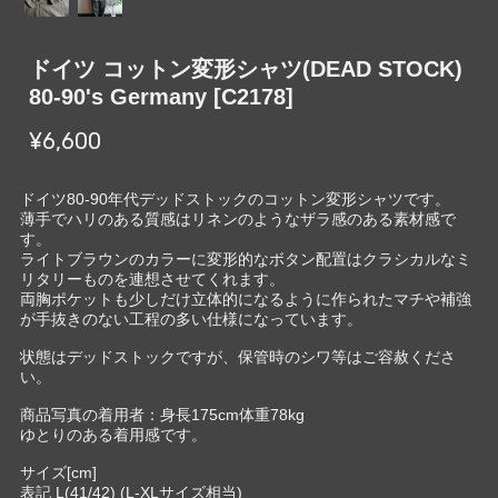
ドイツ コットン変形シャツ(DEAD STOCK)
80-90's Germany [C2178]
¥6,600
ドイツ80-90年代デッドストックのコットン変形シャツです。
薄手でハリのある質感はリネンのようなザラ感のある素材感で
す。
ライトブラウンのカラーに変形的なボタン配置はクラシカルなミ
リタリーものを連想させてくれます。
両胸ポケットも少しだけ立体的になるように作られたマチや補強
が手抜きのない工程の多い仕様になっています。
状態はデッドストックですが、保管時のシワ等はご容赦くださ
い。
商品写真の着用者：身長175cm体重78kg
ゆとりのある着用感です。
サイズ[cm]
表記 L(41/42) (L-XLサイズ相当)